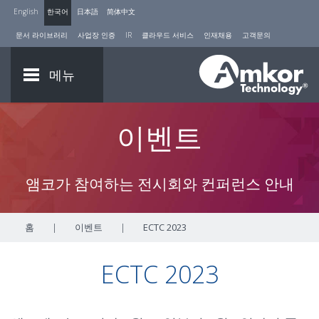
English
한국어
日本語
简体中文
문서 라이브러리
사업장 인증
IR
클라우드 서비스
인재채용
고객문의
메뉴
이벤트
앰코가 참여하는 전시회와 컨퍼런스 안내
홈
|
이벤트
|
ECTC 2023
ECTC 2023