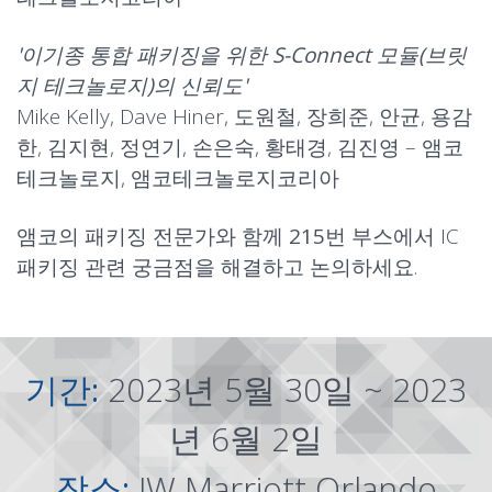
'이기종 통합 패키징을 위한 S-Connect 모듈(브릿
지 테크놀로지)의 신뢰도'
Mike Kelly, Dave Hiner, 도원철, 장희준, 안균, 용감
한, 김지현, 정연기, 손은숙, 황태경, 김진영 – 앰코
테크놀로지, 앰코테크놀로지코리아
앰코의 패키징 전문가와 함께
215번 부스
에서 IC
패키징 관련 궁금점을 해결하고 논의하세요.
기간:
2023년 5월 30일 ~ 2023
년 6월 2일
장소:
JW Marriott Orlando