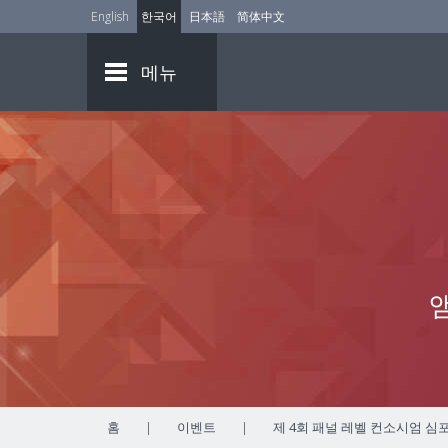
English
한국어
日本語
简体中文
메뉴
홈
|
이벤트
|
제 4회 패널 레벨 컨소시엄 심