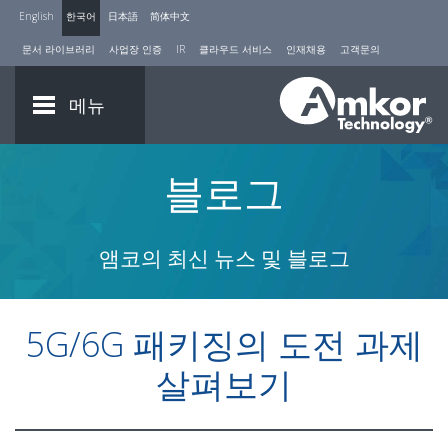
English
한국어
日本語
简体中文
문서 라이브러리
사업장 인증
IR
클라우드 서비스
인재채용
고객문의
메뉴
블로그
앰코의 최신 뉴스 및 블로그
5G/6G 패키징의 도전 과제
살펴보기