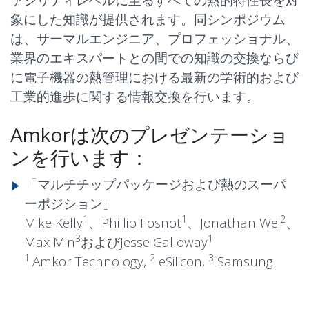
ァシリティレベルに至るすべての熱的特性長を対
象にした知識が提供されます。同シンポジウム
は、サーマルエンジニア、プロフェッショナル、
業界のエキスパートとの間での知識の交換ならび
に電子機器の熱管理における最新の学術的および
工業的進歩に関する情報交換を行います。
Amkorは次のプレゼンテーショ
ンを行います：
「マルチチップパッケージおよび熱のスーパ
ーポジション」
1
1
2
Mike Kelly
、Phillip Fosnot
、Jonathan Wei
、
3
1
Max Min
およびJesse Galloway
1
2
3
Amkor Technology,
eSilicon,
Samsung