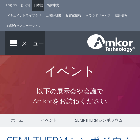
English
한국어
日本語
简体中文
ドキュメントライブラリ
工場証明書
投資家情報
クラウドサービス
採用情報
お問合せ／ロケーション
メニュー
イベント
以下の展示会や会議で
Amkorをお訪ねください
ホーム
|
イベント
|
SEMI-THERMシンポジウム