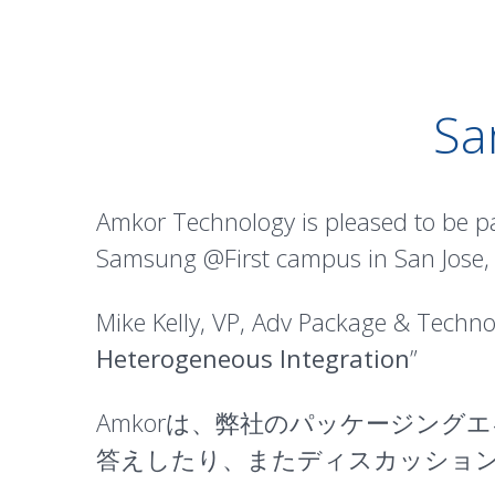
Sa
Amkor Technology is pleased to be p
Samsung @First campus in San Jose, 
Mike Kelly, VP, Adv Package & Technol
Heterogeneous Integration
”
Amkorは、弊社のパッケージン
答えしたり、またディスカッショ