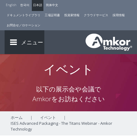
English
한국어
日本語
简体中文
ドキュメントライブラリ
工場証明書
投資家情報
クラウドサービス
採用情報
お問合せ／ロケーション
メニュー
イベント
以下の展示会や会議で
Amkorをお訪ねください
ホーム
|
イベント
|
ISES Advanced Packaging - The Titans Webinar - Amkor
Technology