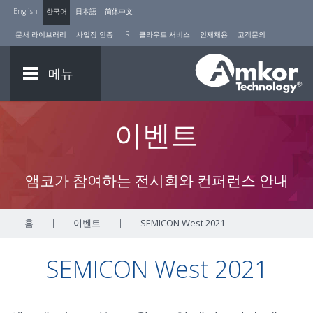
English
한국어
日本語
简体中文
문서 라이브러리
사업장 인증
IR
클라우드 서비스
인재채용
고객문의
메뉴
이벤트
앰코가 참여하는 전시회와 컨퍼런스 안내
홈
|
이벤트
|
SEMICON West 2021
SEMICON West 2021