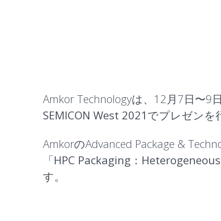
Amkor Technologyは、12月
SEMICON West 2021
でプレゼンを
AmkorのAdvanced Package & Tec
「
HPC Packaging：Heterogeneous I
す。