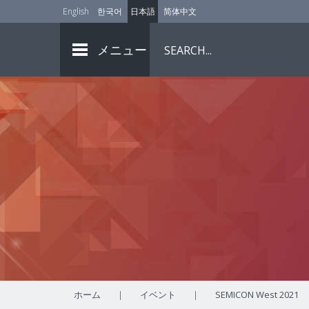
English
한국어
日本語
简体中文
メニュー
ホーム
|
イベント
|
SEMICON West 2021