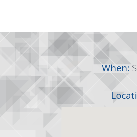
When:
S
Locat