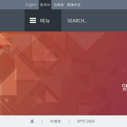
English
한국어
日本語
简体中文
메뉴
홈
|
이벤트
|
EPTC 2023