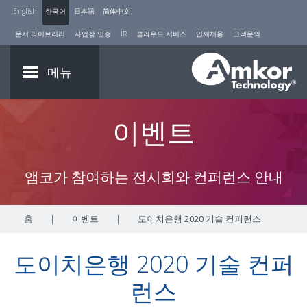
English
한국어
日本語
简体中文
문서 라이브러리
사업장 인증
IR
클라우드 서비스
인재채용
고객문의
메뉴
이벤트
앰코가 참여하는 전시회와 컨퍼런스 안내
홈
|
이벤트
|
도이치은행 2020 기술 컨퍼런스
도이치은행 2020 기술 컨퍼
런스