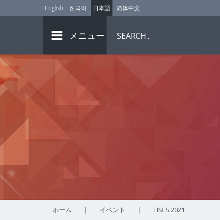
English
한국어
日本語
简体中文
メニュー
ホーム
|
イベント
|
TISES 2021