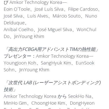
び Amkor Technology Korea—
Eoin O´Toole、José Luís Silva、Filipe Cardoso、
José Silva、Luís Alves、Márcio Souto、Nuno
Delduque、
Aníbal Coelho、José Miguel Silva、WonChul
Do、JinYoung Khim
「高出力FCBGA用アドバンストTIMの熱性能」
プレゼンター：Amkor Technology Korea—
YoungJoon Koh、SangHyuk Kim、EunSook
Sohn、JinYoung Khim
「次世代 LAB (レーザーアシストボンディング)
技術」
Amkor Technology Korea から SeokHo Na、
MinHo Gim、ChoongHoe Kim、DongHyeon