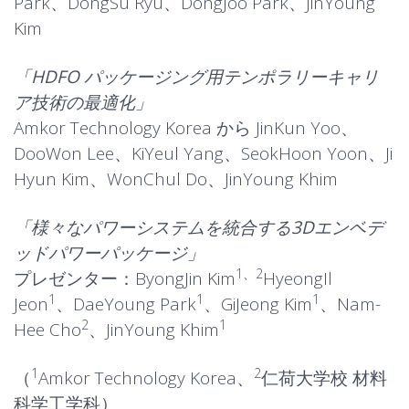
Park、DongSu Ryu、DongJoo Park、JinYoung
Kim
「HDFO パッケージング用テンポラリーキャリ
ア技術の最適化」
Amkor Technology Korea から JinKun Yoo、
DooWon Lee、KiYeul Yang、SeokHoon Yoon、Ji
Hyun Kim、WonChul Do、JinYoung Khim
「様々なパワーシステムを統合する3Dエンベデ
ッドパワーパッケージ」
1、2
プレゼンター：ByongJin Kim
HyeongIl
1
1
1
Jeon
、DaeYoung Park
、GiJeong Kim
、Nam-
2
1
Hee Cho
、JinYoung Khim
1
2
（
Amkor Technology Korea、
仁荷大学校 材料
科学工学科）