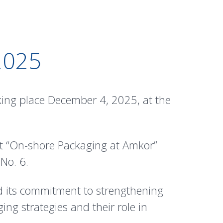
2025
ing place December 4, 2025, at the
ent “On-shore Packaging at Amkor”
No. 6.
d its commitment to strengthening
ng strategies and their role in