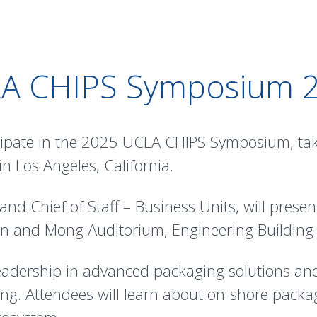
A CHIPS Symposium 
icipate in the 2025 UCLA CHIPS Symposium, tak
n Los Angeles, California.
and Chief of Staff – Business Units, will pres
en and Mong Auditorium, Engineering Building 
leadership in advanced packaging solutions an
. Attendees will learn about on-shore packagi