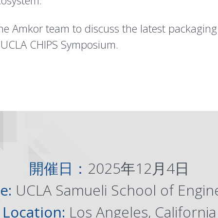
cosystem.
the Amkor team to discuss the latest packaging
the UCLA CHIPS Symposium.
開催日：
2025年12月4日
e:
UCLA Samueli School of Engin
Location:
Los Angeles, California