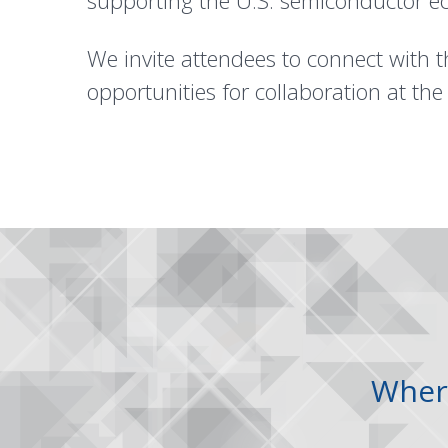
supporting the U.S. semiconductor e
We invite attendees to connect with 
opportunities for collaboration at 
Wher