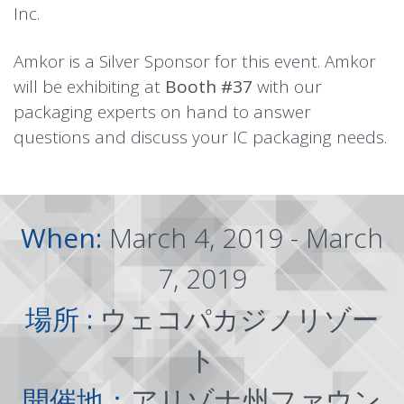
Inc.
Amkor is a Silver Sponsor for this event. Amkor
will be exhibiting at
Booth #37
with our
packaging experts on hand to answer
questions and discuss your IC packaging needs.
When:
March 4, 2019 - March
7, 2019
場所 :
ウェコパカジノリゾー
ト
開催地：
アリゾナ州ファウン