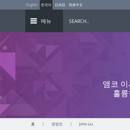
English
한국어
日本語
简体中文
메뉴
앰코 이
훌륭
홈
|
경영진
|
John Liu