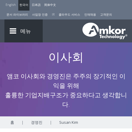
English
한국어
日本語
简体中文
문서 라이브러리
사업장 인증
IR
클라우드 서비스
인재채용
고객문의
메뉴
이사회
앰코 이사회와 경영진은 주주의 장기적인 이
익을 위해
훌륭한 기업지배구조가 중요하다고 생각합니
다.
홈
|
경영진
|
Susan Kim