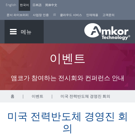
English
한국어
日本語
简体中文
문서 라이브러리
사업장 인증
IR
클라우드 서비스
인재채용
고객문의
메뉴
이벤트
앰코가 참여하는 전시회와 컨퍼런스 안내
홈
|
이벤트
|
미국 전력반도체 경영진 회의
미국 전력반도체 경영진 회
의