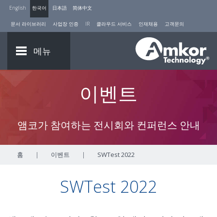
English
한국어
日本語
简体中文
문서 라이브러리
사업장 인증
IR
클라우드 서비스
인재채용
고객문의
메뉴
이벤트
앰코가 참여하는 전시회와 컨퍼런스 안내
홈
|
이벤트
|
SWTest 2022
SWTest 2022