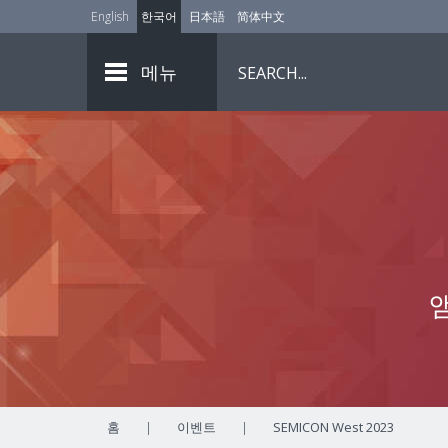
English
한국어
日本語
简体中文
메뉴
홈
|
이벤트
|
SEMICON West 2023