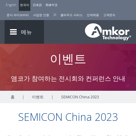
English
한국어
日本語
简体中文
문서 라이브러리
사업장 인증
IR
클라우드 서비스
인재채용
고객문의
메뉴
이벤트
앰코가 참여하는 전시회와 컨퍼런스 안내
홈
|
이벤트
|
SEMICON China 2023
SEMICON China 2023