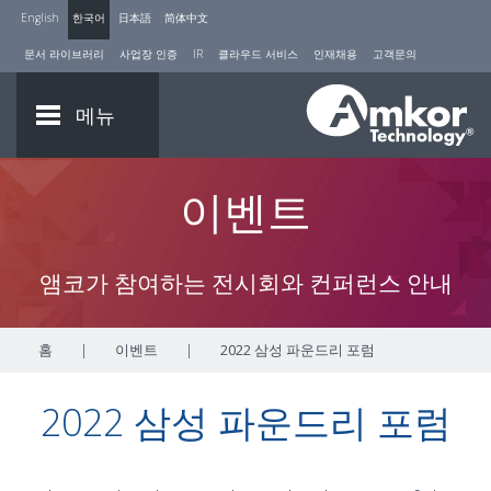
English
한국어
日本語
简体中文
문서 라이브러리
사업장 인증
IR
클라우드 서비스
인재채용
고객문의
메뉴
이벤트
앰코가 참여하는 전시회와 컨퍼런스 안내
홈
|
이벤트
|
2022 삼성 파운드리 포럼
2022 삼성 파운드리 포럼