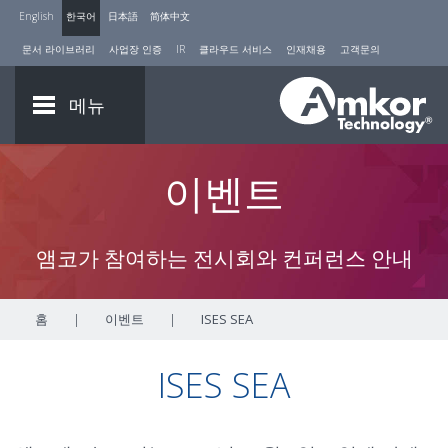
English
한국어
日本語
简体中文
문서 라이브러리
사업장 인증
IR
클라우드 서비스
인재채용
고객문의
메뉴
이벤트
앰코가 참여하는 전시회와 컨퍼런스 안내
홈
|
이벤트
|
ISES SEA
ISES SEA