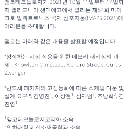
앰코테크놀로지가 2021년 10월 11일부터 14일까
지 캘리포니아 샌디에고에서 열리는 제54
회 마이
크로 일렉트로닉스 국제 심포지움(IMAPS 2021)에
여러분을 초대합니다.
앰코는 아래와 같은 내용을 발표할 예정입니다.
"
성장하는 시장 적응을 위한 메모리 패키징의 과
제
", Knowlton Olmstead, Richard Strode, Curtis
Zwenger
"
반도체 패키지의 고성능화에 따른 스케일 다운 및
1
1
1
2
설계 요구
", 김병진
, 이상현
, 심재범
, 조남희
, 김
1
진영
1
앰코테크놀로지코리아 소속
2
인하대학교 신소재공학과 소속