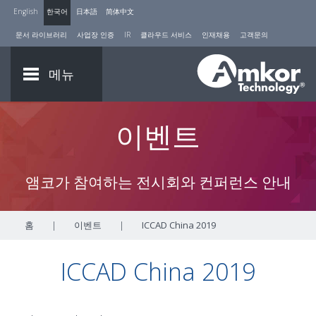
English
한국어
日本語
简体中文
문서 라이브러리
사업장 인증
IR
클라우드 서비스
인재채용
고객문의
메뉴
이벤트
앰코가 참여하는 전시회와 컨퍼런스 안내
홈
|
이벤트
|
ICCAD China 2019
ICCAD China 2019