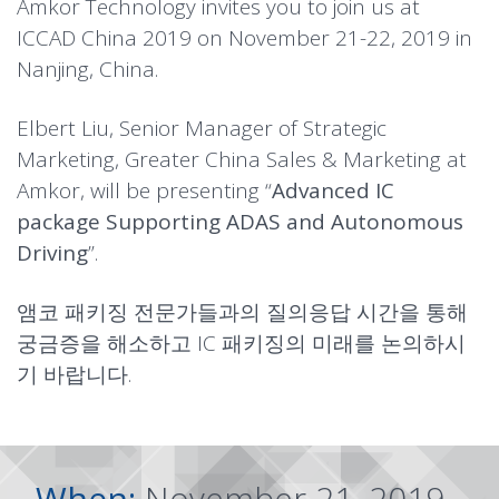
Amkor Technology invites you to join us at
ICCAD China 2019 on November 21-22, 2019 in
Nanjing, China.
Elbert Liu, Senior Manager of Strategic
Marketing, Greater China Sales & Marketing at
Amkor, will be presenting “
Advanced IC
package Supporting ADAS and Autonomous
Driving
”.
앰코 패키징 전문가들과의 질의응답 시간을 통해
궁금증을 해소하고 IC 패키징의 미래를 논의하시
기 바랍니다.
When:
November 21, 2019 -