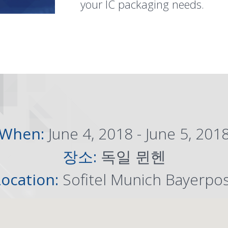
your IC packaging needs.
When:
June 4, 2018 - June 5, 201
장소:
독일 뮌헨
Location:
Sofitel Munich Bayerpo