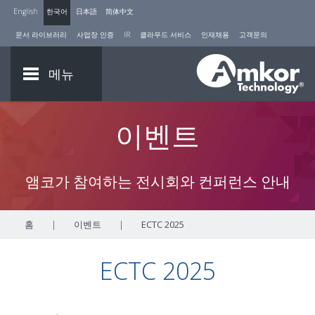
English
한국어
日本語
简体中文
문서 라이브러리
사업장 인증
IR
클라우드 서비스
인재채용
고객문의
메뉴
이벤트
앰코가 참여하는 전시회와 컨퍼런스 안내
홈
|
이벤트
|
ECTC 2025
ECTC 2025