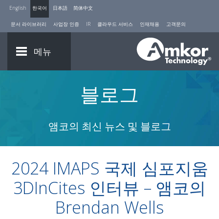
English
한국어
日本語
简体中文
문서 라이브러리
사업장 인증
IR
클라우드 서비스
인재채용
고객문의
메뉴
블로그
앰코의 최신 뉴스 및 블로그
2024 IMAPS 국제 심포지움
3DInCites 인터뷰 – 앰코의
Brendan Wells