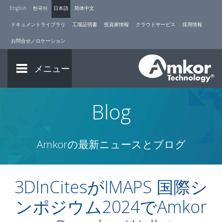
English
한국어
日本語
简体中文
ドキュメントライブラリ
工場証明書
投資家情報
クラウドサービス
採用情報
お問合せ／ロケーション
メニュー
Blog
Amkorの最新ニュースとブログ
3DInCitesがIMAPS 国際シ
ンポジウム2024でAmkor