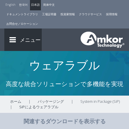
English
한국어
日本語
简体中文
ドキュメントライブラリ
工場証明書
投資家情報
クラウドサービス
採用情報
お問合せ／ロケーション
メニュー
ウェアラブル
高度な統合ソリューションで多機能を実現
ホーム
|
パッケージング
|
System in Package (SiP)
|
SiPによるウェアラブル
関連するダウンロードを表示する