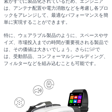
素がすでに製品化されているため、エンジニア
は、アンテナ配置や電力消散などを考慮し各ブロ
拡張現実／仮想現実
ックをアレンジして、最適なパフォーマンスを簡
ウェアラブル
ヒアラブル
単に実現することができます。
（AR／VR）
特に、ウェアラブル製品のように、スペースやサ
イズ、市場投入までの時間が重要視される製品で
は、その価値は大きいでしょう。さらにSiPで
アプリケーション
は、受動部品、コンフォーマルシールディング、
アプリケーション
フィットネスバンド
フィルターなどを組み込むことも可能です。
アプリケーション
イヤホン
スマートリング
AR／VRヘッドセット
ヘッドホン
スマートシューズ
スマートグラス
聴覚補助
スマートウォッチ
データシート
データシート
データシート
AiP/AoP
AiP/AoP
AiP/AoP
DSMBGA
DSMBGA
DSMBGA