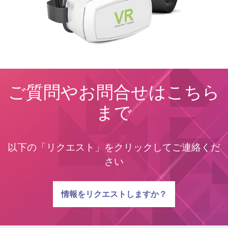
SiP
SiP
SiP
WLSiP/WL3D
WLSiP/WL3D
WLSiP/WL3D
ご質問やお問合せはこちら
まで
以下の「リクエスト」をクリックしてご連絡くだ
さい
質問に関する
情報をリクエストしますか？