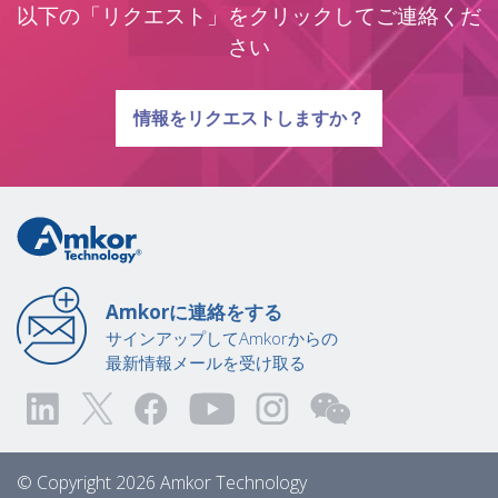
以下の「リクエスト」をクリックしてご連絡くだ
さい
質問に関する
情報をリクエストしますか？
Amkorに連絡をする
サインアップしてAmkorからの
最新情報メールを受け取る
© Copyright 2026 Amkor Technology