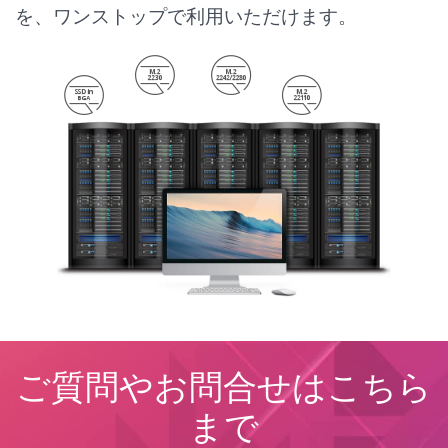
特徴
特徴
を、ワンストップで利用いただけます。
4層基板
ンも用意
ノートパソコンとタブレットに最適
M.2エッジコネクタ
NAND、DDR、コントローラのセパ
12層基板
NAND／DDR／コントローラ
DDRによる高いパフォーマンス
レート型パッケージ
サーマルソリューションの向上
シングルパッケージSSD
DDR以外での抑えたパフォーマンス
高性能を実現するサーマルソリュー
NAND、DDR、コントローラのセパ
小フットプリント
と低コスト
ション
レート型パッケージ
パッケージタイプ
パッケージタイプ
パッケージタイプ
パッケージタイプ
Stacked CSP
Stacked CSP
Stacked CSP
Stacked CSP
CABGA/fBGA
CABGA/fBGA
CABGA/fBGA
CABGA/fBGA
ご質問やお問合せはこちら
まで