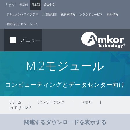
English
한국어
日本語
简体中文
ドキュメントライブラリ
工場証明書
投資家情報
クラウドサービス
採用情報
お問合せ／ロケーション
メニュー
M.2モジュール
コンピューティングとデータセンター向け
ホーム
|
パッケージング
|
メモリ
|
メモリ—M.2
関連するダウンロードを表示する