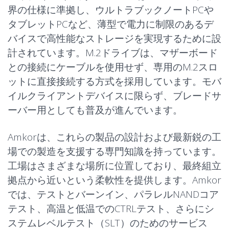
界の仕様に準拠し、ウルトラブックノートPCや
タブレットPCなど、薄型で電力に制限のあるデ
M.2 2242/2280—ク
バイスで高性能なストレージを実現するために設
ライアント
計されています。M.2ドライブは、マザーボード
M.2 2230—クライア
との接続にケーブルを使用せず、専用のM.2スロ
M.2 22110—データ
ント
ットに直接接続する方式を採用しています。モバ
センター
イルクライアントデバイスに限らず、ブレードサ
ーバー用としても普及が進んでいます。
BGAによるSSD
Amkorは、これらの製品の設計および最新鋭の工
場での製造を支援する専門知識を持っています。
工場はさまざまな
場所
に位置しており、最終組立
拠点から近いという柔軟性を提供します。Amkor
特徴
では、
テスト
とバーンイン、パラレルNANDコア
特徴
テスト、高温と低温でのCTRLテスト、さらにシ
6、8層基板
ステムレベルテスト（SLT）のためのサービス
カード長30 mm
DDRを使用しない低コストオプショ