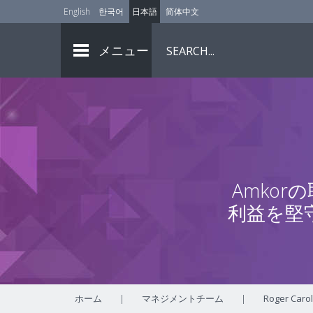
English
한국어
日本語
简体中文
メニュー
Amko
利益を堅
ホーム
|
マネジメントチーム
|
Roger Carol