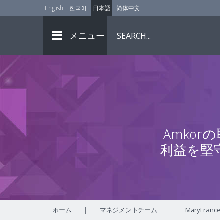
English
한국어
日本語
简体中文
メニュー
Amko
利益を堅
ホーム
|
マネジメントチーム
|
MaryFrance