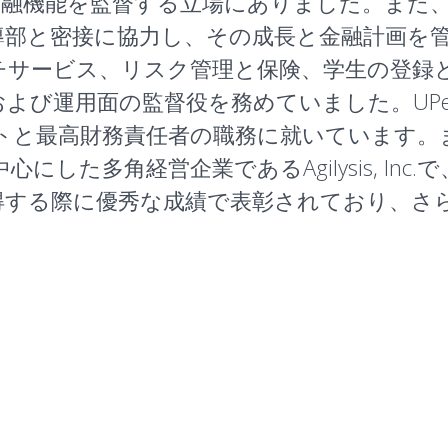
の金融機能を監督する立場にありました。また
cine指導部と密接に協力し、その成長と金融計
チサービス、リスク管理と保険、学生の登録
よび運用面の監督役を務めていました。UP
トと最高財務責任者の職務に就いています。
した多角経営企業であるAgilysis, In
得する際に優秀な成績で表彰されており、さ