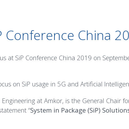
P Conference China 2
n us at SiP Conference China 2019 on Septembe
us on SiP usage in 5G and Artificial Intelligenc
Engineering at Amkor, is the General Chair for
statement “
System in Package (SiP) Solutio