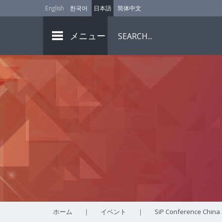
English
한국어
日本語
简体中文
メニュー
ホーム
|
イベント
|
SiP Conference China