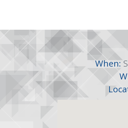
When:
S
W
Loca