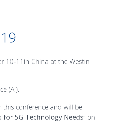
019
r 10-11in China at the Westin
e (AI).
 this conference and will be
ns for 5G Technology Needs
” on