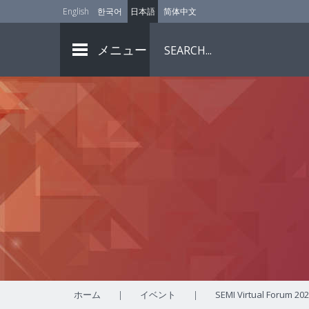
English
한국어
日本語
简体中文
メニュー
ホーム
|
イベント
|
SEMI Virtual 