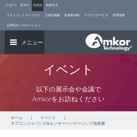
English
한국어
日本語
简体中文
ドキュメントライブラリ
工場証明書
投資家情報
クラウドサービス
採用情報
お問合せ／ロケーション
メニュー
イベント
以下の展示会や会議で
Amkorをお訪ねください
ホーム
|
イベント
|
ネプコンジャパン IC&センサーパッケージング技術展