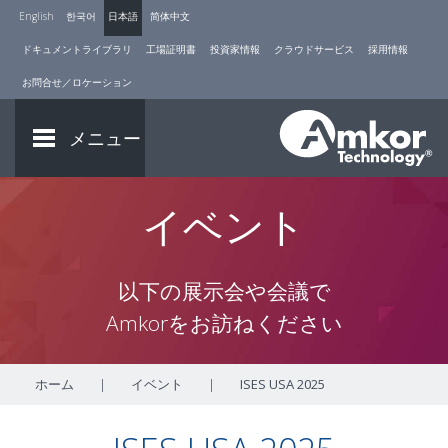
English
한국어
日本語
简体中文
ドキュメントライブラリ
工場証明書
投資家情報
クラウドサービス
採用情報
お問合せ／ロケーション
メニュー
イベント
以下の展示会や会議で
Amkorをお訪ねください
ホーム
|
イベント
|
ISES USA 2025