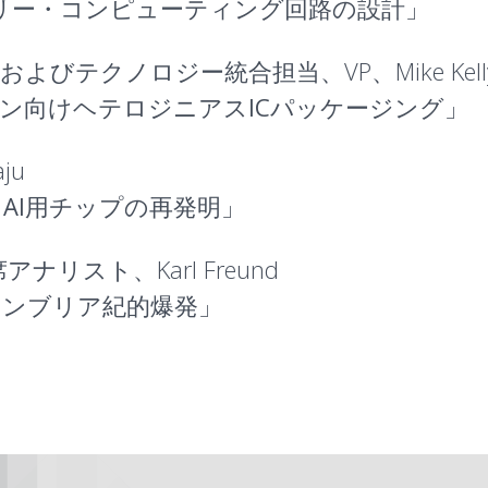
メモリー・コンピューティング回路の設計
」
ケージおよびテクノロジー統合担当、VP、Mike Kell
ョン向けヘテロジニアスICパッケージング
」
ju
AI用チップの再発明
」
兼主席アナリスト、Karl Freund
カンブリア紀的爆発
」