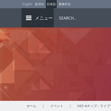
English
한국어
日本語
简体中文
メニュー
ホーム
|
イベント
|
ISES AIチップ – ラ