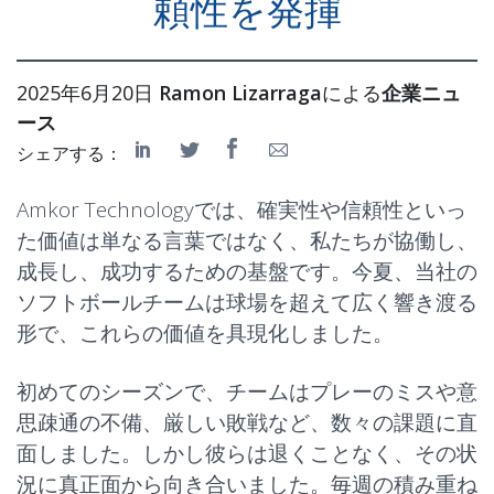
頼性を発揮
2025年6月20日
Ramon Lizarraga
による
企業ニュ
ース
シェアする：
Amkor Technologyでは、
確実性
や
信頼性
といっ
た価値は単なる言葉ではなく、私たちが協働し、
成長し、成功するための基盤です。今夏、当社の
ソフトボールチームは球場を超えて広く響き渡る
形で、これらの価値を具現化しました。
初めてのシーズンで、チームはプレーのミスや意
思疎通の不備、厳しい敗戦など、数々の課題に直
面しました。しかし彼らは退くことなく、その状
況に真正面から向き合いました。毎週の積み重ね