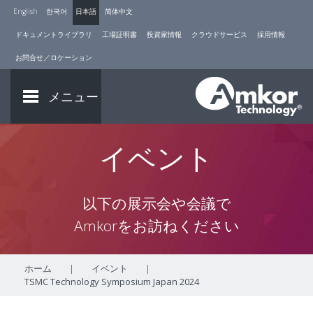
English
한국어
日本語
简体中文
ドキュメントライブラリ
工場証明書
投資家情報
クラウドサービス
採用情報
お問合せ／ロケーション
メニュー
イベント
以下の展示会や会議で
Amkorをお訪ねください
ホーム
|
イベント
|
TSMC Technology Symposium Japan 2024