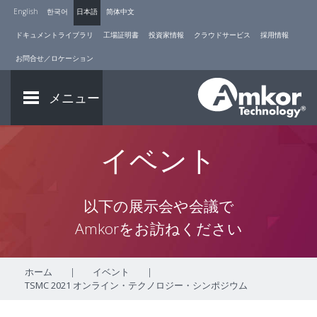
English
한국어
日本語
简体中文
ドキュメントライブラリ
工場証明書
投資家情報
クラウドサービス
採用情報
お問合せ／ロケーション
メニュー
イベント
以下の展示会や会議で
Amkorをお訪ねください
ホーム
|
イベント
|
TSMC 2021 オンライン・テクノロジー・シンポジウム