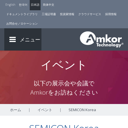
English
한국어
日本語
简体中文
ドキュメントライブラリ
工場証明書
投資家情報
クラウドサービス
採用情報
お問合せ／ロケーション
メニュー
イベント
以下の展示会や会議で
Amkorをお訪ねください
ホーム
|
イベント
|
SEMICON Korea