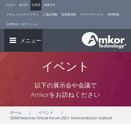
English
한국어
日本語
简体中文
ドキュメントライブラリ
工場証明書
投資家情報
クラウドサービス
採用情報
お問合せ／ロケーション
メニュー
イベント
以下の展示会や会議で
Amkorをお訪ねください
ホーム
|
イベント
|
SEMI Americas Virtual Forum 2021: Semiconductor Outlook