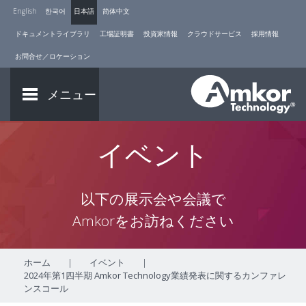
English
한국어
日本語
简体中文
ドキュメントライブラリ
工場証明書
投資家情報
クラウドサービス
採用情報
お問合せ／ロケーション
メニュー
イベント
以下の展示会や会議で
Amkorをお訪ねください
ホーム
|
イベント
|
2024年第1四半期 Amkor Technology業績発表に関するカンファレ
ンスコール