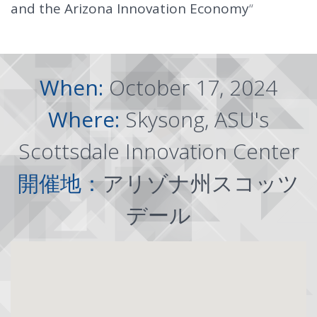
and the Arizona Innovation Economy
“
When:
October 17, 2024
Where:
Skysong, ASU's
Scottsdale Innovation Center
開催地：
アリゾナ州スコッツ
デール