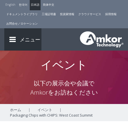
English
한국어
日本語
简体中文
ドキュメントライブラリ
工場証明書
投資家情報
クラウドサービス
採用情報
お問合せ／ロケーション
メニュー
イベント
以下の展示会や会議で
Amkorをお訪ねください
ホーム
|
イベント
|
Packaging Chips with CHIPS: West Coast Summit