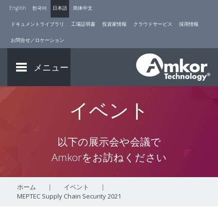
English
한국어
日本語
简体中文
ドキュメントライブラリ
工場証明書
投資家情報
クラウドサービス
採用情報
お問合せ／ロケーション
メニュー
イベント
以下の展示会や会議で
Amkorをお訪ねください
ホーム
|
イベント
|
MEPTEC Supply Chain Security 2021