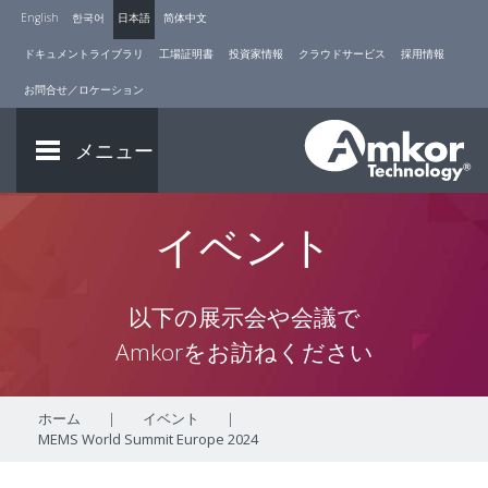
English
한국어
日本語
简体中文
ドキュメントライブラリ
工場証明書
投資家情報
クラウドサービス
採用情報
お問合せ／ロケーション
メニュー
イベント
以下の展示会や会議で
Amkorをお訪ねください
ホーム
|
イベント
|
MEMS World Summit Europe 2024