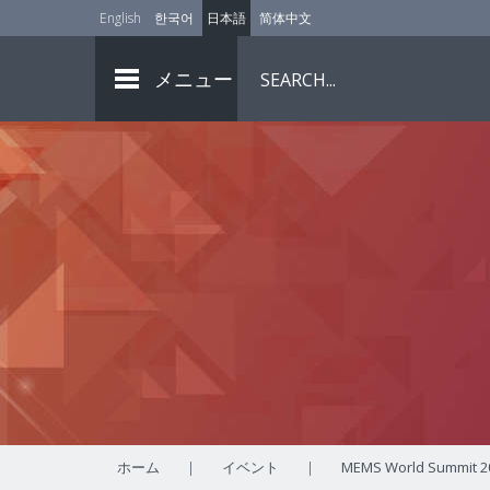
English
한국어
日本語
简体中文
メニュー
ホーム
|
イベント
|
MEMS World Summit 2