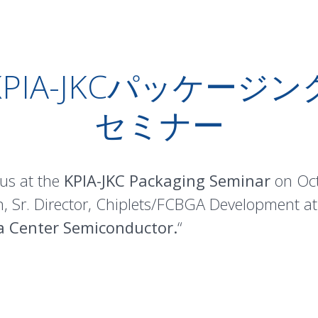
KPIA-JKCパッケージン
セミナー
 us at the
KPIA-JKC Packaging Seminar
on Oct
Sr. Director, Chiplets/FCBGA Development at 
a Center Semiconductor.
“