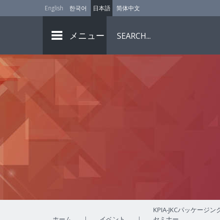
English
한국어
日本語
简体中文
メニュー
KPIA-JKCパッケージン
ホーム
|
イベント
|
セミナー